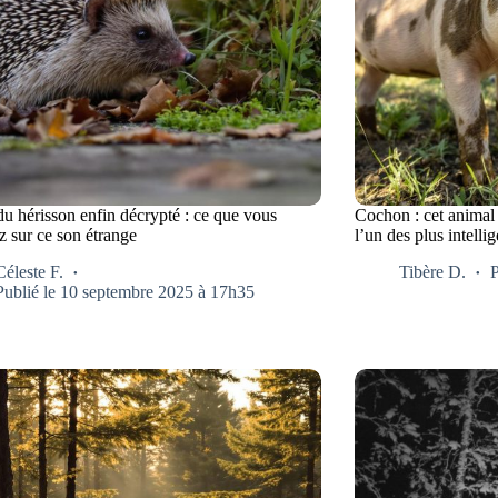
du hérisson enfin décrypté : ce que vous
Cochon : cet animal 
z sur ce son étrange
l’un des plus intellig
Céleste F.
Tibère D.
P
Publié le 10 septembre 2025 à 17h35