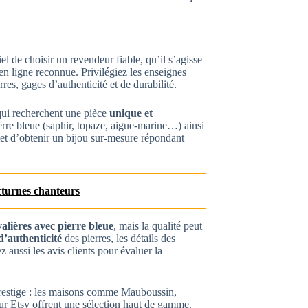
tiel de choisir un revendeur fiable, qu’il s’agisse
en ligne reconnue. Privilégiez les enseignes
res, gages d’authenticité et de durabilité.
qui recherchent une pièce
unique et
pierre bleue (saphir, topaze, aigue-marine…) ainsi
met d’obtenir un bijou sur-mesure répondant
cturnes chanteurs
alières avec pierre bleue
, mais la qualité peut
 d’authenticité
des pierres, les détails des
z aussi les avis clients pour évaluer la
prestige : les maisons comme Mauboussin,
ur Etsy offrent une sélection haut de gamme.