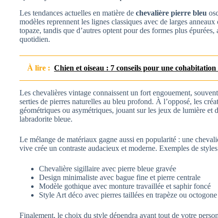
Les tendances actuelles en matière de
chevalière pierre bleu
osc
modèles reprennent les lignes classiques avec de larges anneaux
topaze, tandis que d’autres optent pour des formes plus épurées,
quotidien.
À lire :
Chien et oiseau : 7 conseils pour une cohabitation 
Les chevalières vintage connaissent un fort engouement, souvent
serties de pierres naturelles au bleu profond. À l’opposé, les cr
géométriques ou asymétriques, jouant sur les jeux de lumière et d
labradorite bleue.
Le mélange de matériaux gagne aussi en popularité : une chevaliè
vive crée un contraste audacieux et moderne. Exemples de styles t
Chevalière sigillaire avec pierre bleue gravée
Design minimaliste avec bague fine et pierre centrale
Modèle gothique avec monture travaillée et saphir foncé
Style Art déco avec pierres taillées en trapèze ou octogone
Finalement, le choix du style dépendra avant tout de votre person