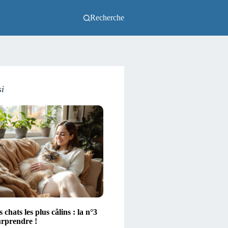
Recherche
si
 chats les plus câlins : la n°3
urprendre !