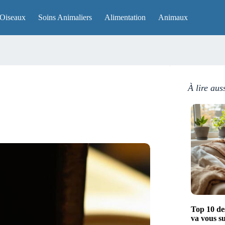
Oiseaux
Soins Animaliers
Alimentation
Animaux
À lire aus
Top 10 des
va vous s