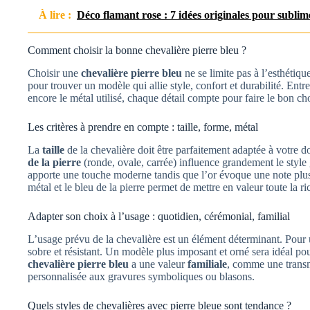
À lire :
Déco flamant rose : 7 idées originales pour sublim
Comment choisir la bonne chevalière pierre bleu ?
Choisir une
chevalière pierre bleu
ne se limite pas à l’esthétique
pour trouver un modèle qui allie style, confort et durabilité. Entre
encore le métal utilisé, chaque détail compte pour faire le bon ch
Les critères à prendre en compte : taille, forme, métal
La
taille
de la chevalière doit être parfaitement adaptée à votre d
de la pierre
(ronde, ovale, carrée) influence grandement le style
apporte une touche moderne tandis que l’or évoque une note plus c
métal et le bleu de la pierre permet de mettre en valeur toute la ri
Adapter son choix à l’usage : quotidien, cérémonial, familial
L’usage prévu de la chevalière est un élément déterminant. Pour
sobre et résistant. Un modèle plus imposant et orné sera idéal po
chevalière pierre bleu
a une valeur
familiale
, comme une transm
personnalisée aux gravures symboliques ou blasons.
Quels styles de chevalières avec pierre bleue sont tendance ?