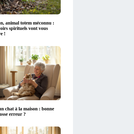
on, animal totem méconnu :
oirs spirituels vont vous
e !
un chat à la maison : bonne
osse erreur ?