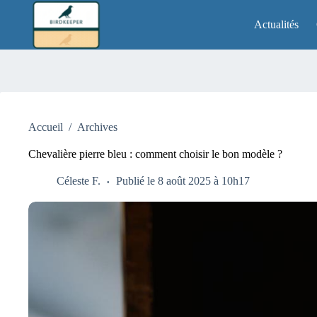
Passer
au
Actualités
contenu
Accueil
/
Archives
Chevalière pierre bleu : comment choisir le bon modèle ?
Céleste F.
Publié le 8 août 2025 à 10h17