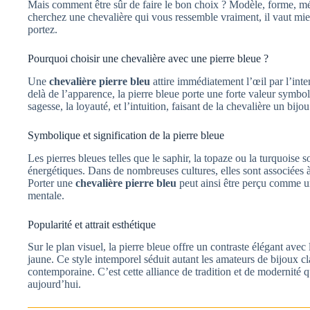
Mais comment être sûr de faire le bon choix ? Modèle, forme, m
cherchez une chevalière qui vous ressemble vraiment, il vaut mi
portez.
Pourquoi choisir une chevalière avec une pierre bleue ?
Une
chevalière pierre bleu
attire immédiatement l’œil par l’inte
delà de l’apparence, la pierre bleue porte une forte valeur symboli
sagesse, la loyauté, et l’intuition, faisant de la chevalière un bijou
Symbolique et signification de la pierre bleue
Les pierres bleues telles que le saphir, la topaze ou la turquoise s
énergétiques. Dans de nombreuses cultures, elles sont associées à l
Porter une
chevalière pierre bleu
peut ainsi être perçu comme un
mentale.
Popularité et attrait esthétique
Sur le plan visuel, la pierre bleue offre un contraste élégant ave
jaune. Ce style intemporel séduit autant les amateurs de bijoux c
contemporaine. C’est cette alliance de tradition et de modernité 
aujourd’hui.